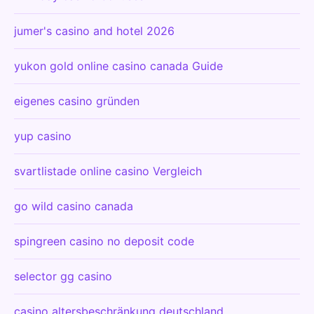
jumer's casino and hotel 2026
yukon gold online casino canada Guide
eigenes casino gründen
yup casino
svartlistade online casino Vergleich
go wild casino canada
spingreen casino no deposit code
selector gg casino
casino altersbeschränkung deutschland