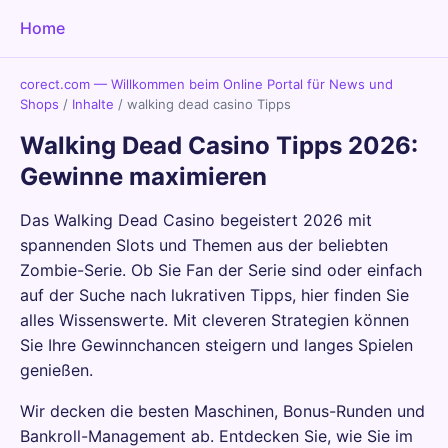
Home
corect.com — Willkommen beim Online Portal für News und
Shops
/
Inhalte
/
walking dead casino Tipps
Walking Dead Casino Tipps 2026:
Gewinne maximieren
Das Walking Dead Casino begeistert 2026 mit
spannenden Slots und Themen aus der beliebten
Zombie-Serie. Ob Sie Fan der Serie sind oder einfach
auf der Suche nach lukrativen Tipps, hier finden Sie
alles Wissenswerte. Mit cleveren Strategien können
Sie Ihre Gewinnchancen steigern und langes Spielen
genießen.
Wir decken die besten Maschinen, Bonus-Runden und
Bankroll-Management ab. Entdecken Sie, wie Sie im