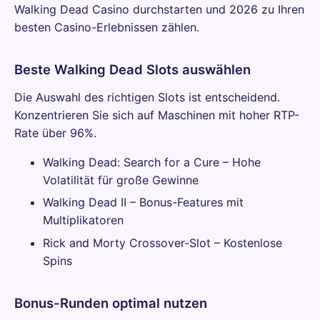
Walking Dead Casino durchstarten und 2026 zu Ihren
besten Casino-Erlebnissen zählen.
Beste Walking Dead Slots auswählen
Die Auswahl des richtigen Slots ist entscheidend.
Konzentrieren Sie sich auf Maschinen mit hoher RTP-
Rate über 96%.
Walking Dead: Search for a Cure – Hohe
Volatilität für große Gewinne
Walking Dead II – Bonus-Features mit
Multiplikatoren
Rick and Morty Crossover-Slot – Kostenlose
Spins
Bonus-Runden optimal nutzen