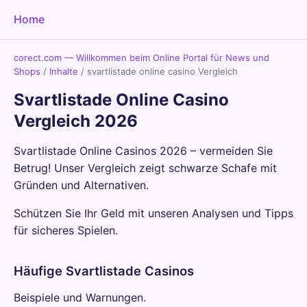
Home
corect.com — Willkommen beim Online Portal für News und
Shops
/
Inhalte
/
svartlistade online casino Vergleich
Svartlistade Online Casino
Vergleich 2026
Svartlistade Online Casinos 2026 – vermeiden Sie
Betrug! Unser Vergleich zeigt schwarze Schafe mit
Gründen und Alternativen.
Schützen Sie Ihr Geld mit unseren Analysen und Tipps
für sicheres Spielen.
Häufige Svartlistade Casinos
Beispiele und Warnungen.