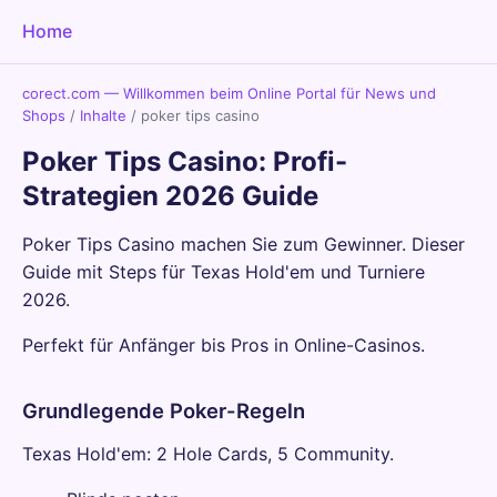
Home
corect.com — Willkommen beim Online Portal für News und
Shops
/
Inhalte
/
poker tips casino
Poker Tips Casino: Profi-
Strategien 2026 Guide
Poker Tips Casino machen Sie zum Gewinner. Dieser
Guide mit Steps für Texas Hold'em und Turniere
2026.
Perfekt für Anfänger bis Pros in Online-Casinos.
Grundlegende Poker-Regeln
Texas Hold'em: 2 Hole Cards, 5 Community.