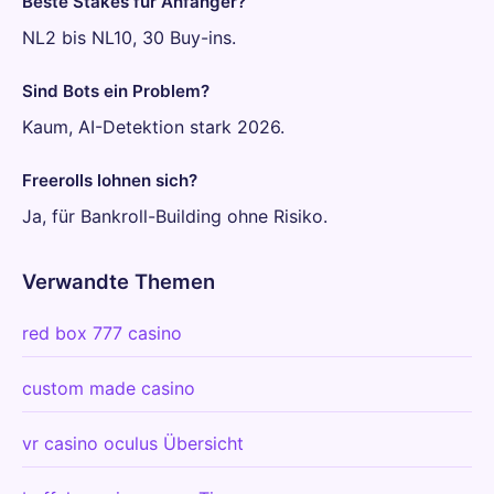
Beste Stakes für Anfänger?
NL2 bis NL10, 30 Buy-ins.
Sind Bots ein Problem?
Kaum, AI-Detektion stark 2026.
Freerolls lohnen sich?
Ja, für Bankroll-Building ohne Risiko.
Verwandte Themen
red box 777 casino
custom made casino
vr casino oculus Übersicht