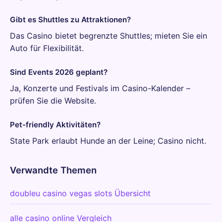
Gibt es Shuttles zu Attraktionen?
Das Casino bietet begrenzte Shuttles; mieten Sie ein
Auto für Flexibilität.
Sind Events 2026 geplant?
Ja, Konzerte und Festivals im Casino-Kalender –
prüfen Sie die Website.
Pet-friendly Aktivitäten?
State Park erlaubt Hunde an der Leine; Casino nicht.
Verwandte Themen
doubleu casino vegas slots Übersicht
alle casino online Vergleich