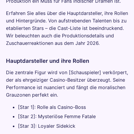
Produktion ein Muss für Fans indischer Dramen ist.
Erfahren Sie alles über die Hauptdarsteller, ihre Rollen
und Hintergründe. Von aufstrebenden Talenten bis zu
etablierten Stars – die Cast-Liste ist beeindruckend.
Wir beleuchten auch die Produktionsdetails und
Zuschauerreaktionen aus dem Jahr 2026.
Hauptdarsteller und ihre Rollen
Die zentrale Figur wird von [Schauspieler] verkörpert,
der als ehrgeiziger Casino-Besitzer überzeugt. Seine
Performance ist nuanciert und fängt die moralischen
Grauzonen perfekt ein.
[Star 1]: Rolle als Casino-Boss
[Star 2]: Mysteriöse Femme Fatale
[Star 3]: Loyaler Sidekick