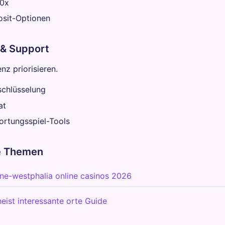
0x
sit-Optionen
 & Support
nz priorisieren.
schlüsselung
at
ortungsspiel-Tools
e Themen
ine-westphalia online casinos 2026
heist interessante orte Guide