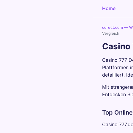
Home
corect.com — Wi
Vergleich
Casino
Casino 777 D
Plattformen i
detailliert. I
Mit strengere
Entdecken Sie
Top Onlin
Casino 777.de