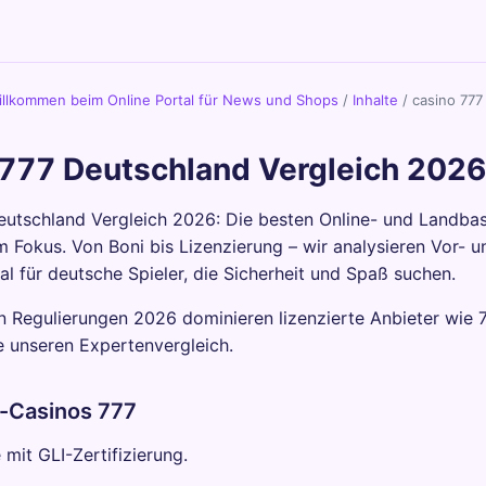
llkommen beim Online Portal für News und Shops
/
Inhalte
/
casino 777
 777 Deutschland Vergleich 2026
eutschland Vergleich 2026: Die besten Online- und Landba
m Fokus. Von Boni bis Lizenzierung – wir analysieren Vor- u
deal für deutsche Spieler, die Sicherheit und Spaß suchen.
n Regulierungen 2026 dominieren lizenzierte Anbieter wie 7
 unseren Expertenvergleich.
e-Casinos 777
 mit GLI-Zertifizierung.