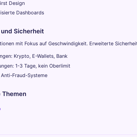
irst Design
isierte Dashboards
und Sicherheit
ptionen mit Fokus auf Geschwindigkeit. Erweiterte Sicherhei
ngen: Krypto, E-Wallets, Bank
ngen: 1-3 Tage, kein Oberlimit
 Anti-Fraud-Systeme
e Themen
o