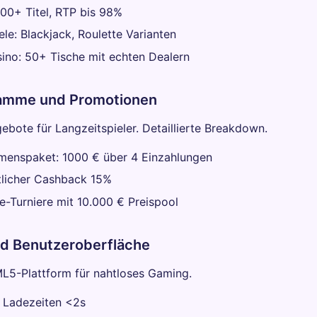
500+ Titel, RTP bis 98%
ele: Blackjack, Roulette Varianten
ino: 50+ Tische mit echten Dealern
amme und Promotionen
bote für Langzeitspieler. Detaillierte Breakdown.
menspaket: 1000 € über 4 Einzahlungen
licher Cashback 15%
le-Turniere mit 10.000 € Preispool
nd Benutzeroberfläche
5-Plattform für nahtloses Gaming.
e Ladezeiten <2s