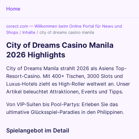
Home
corect.com — Willkommen beim Online Portal für News und
Shops
/
Inhalte
/
city of dreams casino manila
City of Dreams Casino Manila
2026 Highlights
City of Dreams Manila strahlt 2026 als Asiens Top-
Resort-Casino. Mit 400+ Tischen, 3000 Slots und
Luxus-Hotels zieht es High-Roller weltweit an. Unser
Artikel beleuchtet Attraktionen, Events und Tipps.
Von VIP-Suiten bis Pool-Partys: Erleben Sie das
ultimative Glücksspiel-Paradies in den Philippinen.
Spielangebot im Detail