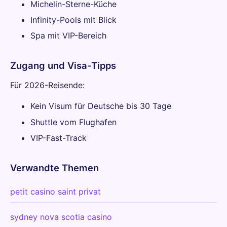
Michelin-Sterne-Küche
Infinity-Pools mit Blick
Spa mit VIP-Bereich
Zugang und Visa-Tipps
Für 2026-Reisende:
Kein Visum für Deutsche bis 30 Tage
Shuttle vom Flughafen
VIP-Fast-Track
Verwandte Themen
petit casino saint privat
sydney nova scotia casino