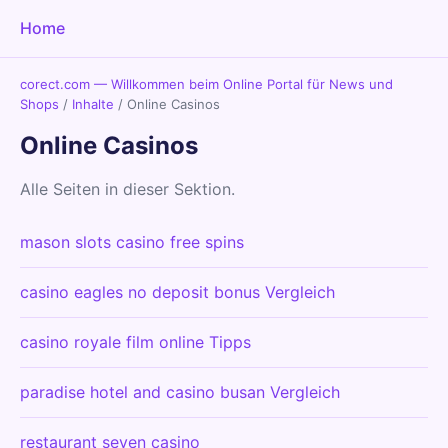
Home
corect.com — Willkommen beim Online Portal für News und
Shops
/
Inhalte
/
Online Casinos
Online Casinos
Alle Seiten in dieser Sektion.
mason slots casino free spins
casino eagles no deposit bonus Vergleich
casino royale film online Tipps
paradise hotel and casino busan Vergleich
restaurant seven casino