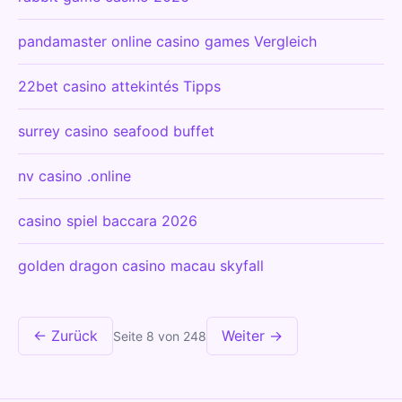
pandamaster online casino games Vergleich
22bet casino attekintés Tipps
surrey casino seafood buffet
nv casino .online
casino spiel baccara 2026
golden dragon casino macau skyfall
← Zurück
Weiter →
Seite 8 von 248