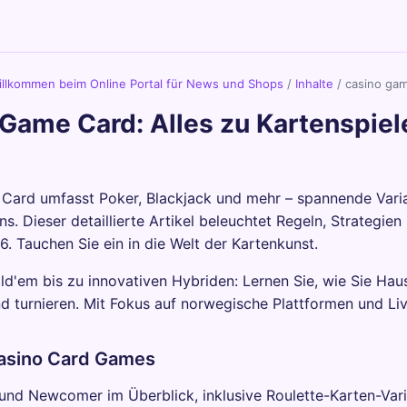
llkommen beim Online Portal für News und Shops
/
Inhalte
/
casino ga
Game Card: Alles zu Kartenspiel
Card umfasst Poker, Blackjack und mehr – spannende Varia
. Dieser detaillierte Artikel beleuchtet Regeln, Strategien
. Tauchen Sie ein in die Welt der Kartenkunst.
d'em bis zu innovativen Hybriden: Lernen Sie, wie Sie Haus
d turnieren. Mit Fokus auf norwegische Plattformen und Liv
Casino Card Games
 und Newcomer im Überblick, inklusive Roulette-Karten-Vari