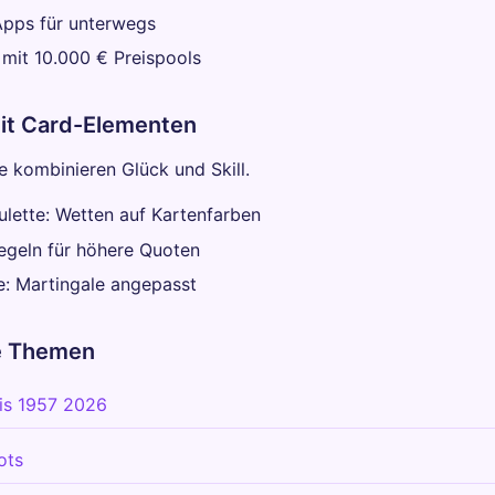
Apps für unterwegs
 mit 10.000 € Preispools
mit Card-Elementen
e kombinieren Glück und Skill.
lette: Wetten auf Kartenfarben
egeln für höhere Quoten
e: Martingale angepasst
e Themen
ris 1957 2026
lots