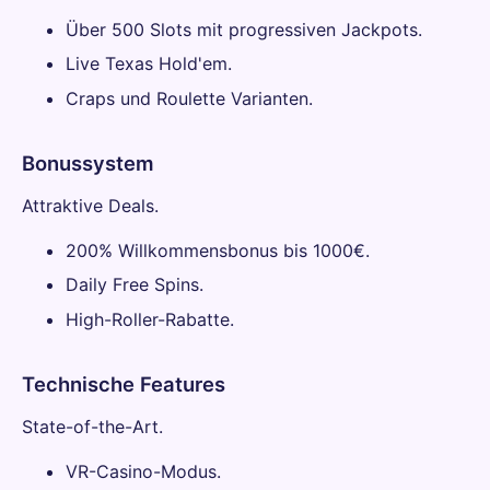
Über 500 Slots mit progressiven Jackpots.
Live Texas Hold'em.
Craps und Roulette Varianten.
Bonussystem
Attraktive Deals.
200% Willkommensbonus bis 1000€.
Daily Free Spins.
High-Roller-Rabatte.
Technische Features
State-of-the-Art.
VR-Casino-Modus.