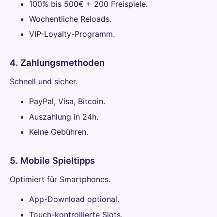
100% bis 500€ + 200 Freispiele.
Wochentliche Reloads.
VIP-Loyalty-Programm.
4. Zahlungsmethoden
Schnell und sicher.
PayPal, Visa, Bitcoin.
Auszahlung in 24h.
Keine Gebühren.
5. Mobile Spieltipps
Optimiert für Smartphones.
App-Download optional.
Touch-kontrollierte Slots.