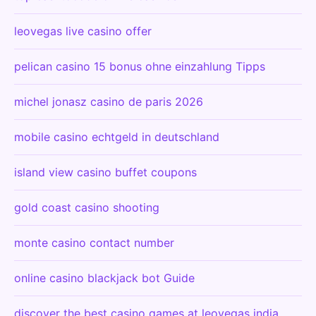
leovegas live casino offer
pelican casino 15 bonus ohne einzahlung Tipps
michel jonasz casino de paris 2026
mobile casino echtgeld in deutschland
island view casino buffet coupons
gold coast casino shooting
monte casino contact number
online casino blackjack bot Guide
discover the best casino games at leovegas india