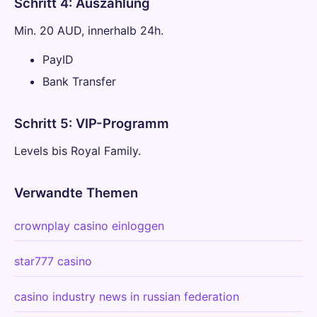
Schritt 4: Auszahlung
Min. 20 AUD, innerhalb 24h.
PayID
Bank Transfer
Schritt 5: VIP-Programm
Levels bis Royal Family.
Verwandte Themen
crownplay casino einloggen
star777 casino
casino industry news in russian federation