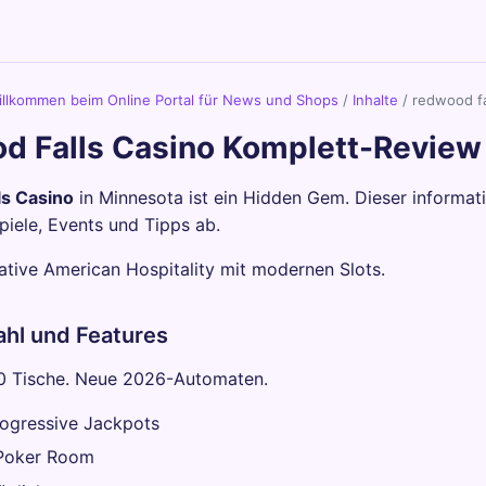
llkommen beim Online Portal für News und Shops
/
Inhalte
/
redwood fa
d Falls Casino Komplett-Review
s Casino
in Minnesota ist ein Hidden Gem. Dieser informati
iele, Events und Tipps ab.
ative American Hospitality mit modernen Slots.
hl und Features
10 Tische. Neue 2026-Automaten.
rogressive Jackpots
 Poker Room