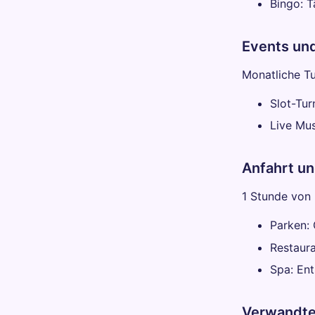
Bingo: T
Events un
Monatliche Tu
Slot-Tur
Live Mu
Anfahrt u
1 Stunde von 
Parken: 
Restaura
Spa: En
Verwandt