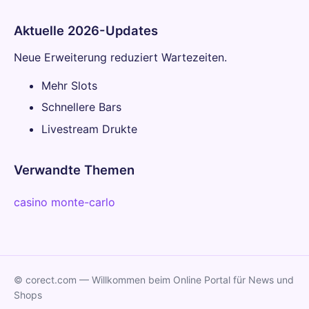
Aktuelle 2026-Updates
Neue Erweiterung reduziert Wartezeiten.
Mehr Slots
Schnellere Bars
Livestream Drukte
Verwandte Themen
casino monte-carlo
© corect.com — Willkommen beim Online Portal für News und
Shops