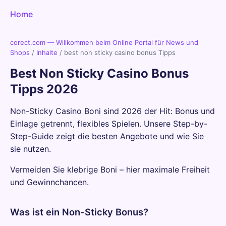
Home
corect.com — Willkommen beim Online Portal für News und
Shops
/
Inhalte
/
best non sticky casino bonus Tipps
Best Non Sticky Casino Bonus
Tipps 2026
Non-Sticky Casino Boni sind 2026 der Hit: Bonus und
Einlage getrennt, flexibles Spielen. Unsere Step-by-
Step-Guide zeigt die besten Angebote und wie Sie
sie nutzen.
Vermeiden Sie klebrige Boni – hier maximale Freiheit
und Gewinnchancen.
Was ist ein Non-Sticky Bonus?