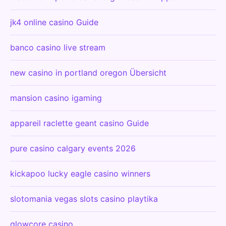
jk4 online casino Guide
banco casino live stream
new casino in portland oregon Übersicht
mansion casino igaming
appareil raclette geant casino Guide
pure casino calgary events 2026
kickapoo lucky eagle casino winners
slotomania vegas slots casino playtika
glowcore casino