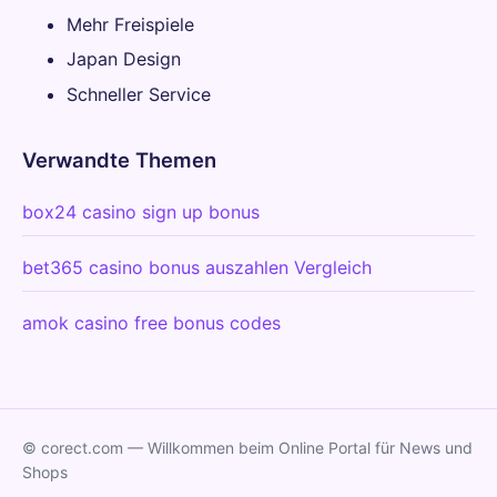
Mehr Freispiele
Japan Design
Schneller Service
Verwandte Themen
box24 casino sign up bonus
bet365 casino bonus auszahlen Vergleich
amok casino free bonus codes
© corect.com — Willkommen beim Online Portal für News und
Shops