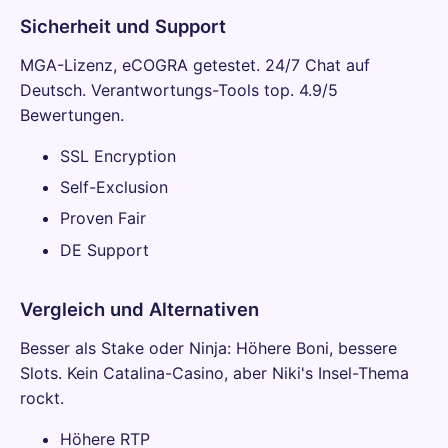
Sicherheit und Support
MGA-Lizenz, eCOGRA getestet. 24/7 Chat auf
Deutsch. Verantwortungs-Tools top. 4.9/5
Bewertungen.
SSL Encryption
Self-Exclusion
Proven Fair
DE Support
Vergleich und Alternativen
Besser als Stake oder Ninja: Höhere Boni, bessere
Slots. Kein Catalina-Casino, aber Niki's Insel-Thema
rockt.
Höhere RTP