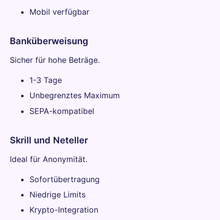
Mobil verfügbar
Banküberweisung
Sicher für hohe Beträge.
1-3 Tage
Unbegrenztes Maximum
SEPA-kompatibel
Skrill und Neteller
Ideal für Anonymität.
Sofortübertragung
Niedrige Limits
Krypto-Integration