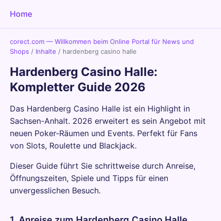
Home
corect.com — Willkommen beim Online Portal für News und
Shops
/
Inhalte
/
hardenberg casino halle
Hardenberg Casino Halle:
Kompletter Guide 2026
Das Hardenberg Casino Halle ist ein Highlight in
Sachsen-Anhalt. 2026 erweitert es sein Angebot mit
neuen Poker-Räumen und Events. Perfekt für Fans
von Slots, Roulette und Blackjack.
Dieser Guide führt Sie schrittweise durch Anreise,
Öffnungszeiten, Spiele und Tipps für einen
unvergesslichen Besuch.
1. Anreise zum Hardenberg Casino Halle