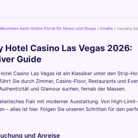
llkommen beim Online Portal für News und Shops
/
Inhalte
/
tuscany ho
 Hotel Casino Las Vegas 2026:
iver Guide
otel Casino Las Vegas ist ein Klassiker unter den Strip-Ho
führt Sie durch Zimmer, Casino-Floor, Restaurants und Event
 Authentizität und Glamour suchen, fernab der Massen.
talienisches Flair mit moderner Ausstattung. Von High-Limit-
n – alles ist hier. Folgen Sie unseren Schritten für den perf
 Buchung und Anreise