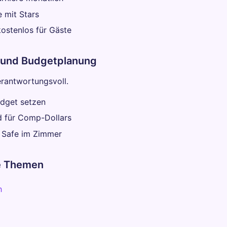
 mit Stars
ostenlos für Gäste
t und Budgetplanung
erantwortungsvoll.
dget setzen
d für Comp-Dollars
r Safe im Zimmer
e Themen
h