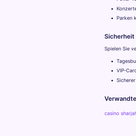
Konzerte
Parken k
Sicherhei
Spielen Sie v
Tagesbu
VIP-Car
Sichere
Verwandt
casino sharja