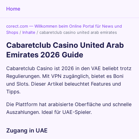
Home
corect.com — Willkommen beim Online Portal für News und
Shops
/
Inhalte
/
cabaretclub casino united arab emirates
Cabaretclub Casino United Arab
Emirates 2026 Guide
Cabaretclub Casino ist 2026 in den VAE beliebt trotz
Regulierungen. Mit VPN zugänglich, bietet es Boni
und Slots. Dieser Artikel beleuchtet Features und
Tipps.
Die Plattform hat arabisierte Oberfläche und schnelle
Auszahlungen. Ideal für UAE-Spieler.
Zugang in UAE