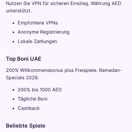
Nutzen Sie VPN für sicheren Einstieg. Währung AED
unterstützt.
Empfohlene VPNs
Anonyme Registrierung
Lokale Zahlungen
Top Boni UAE
200% Willkommensbonus plus Freispiele. Ramadan-
Specials 2026.
200% bis 1000 AED
Tägliche Boni
Cashback
Beliebte Spiele