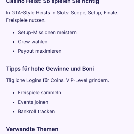
Casino Heist: So spielen Sie richtig
In GTA-Style Heists in Slots: Scope, Setup, Finale.
Freispiele nutzen.
Setup-Missionen meistern
Crew wählen
Payout maximieren
Tipps für hohe Gewinne und Boni
Tägliche Logins für Coins. VIP-Level grindern.
Freispiele sammeln
Events joinen
Bankroll tracken
Verwandte Themen