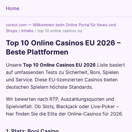
Home
corect.com — Willkommen beim Online Portal für News und
Shops
/
Inhalte
/
top 10 online casinos eu
Top 10 Online Casinos EU 2026 –
Beste Plattformen
Unsere
Top 10 Online Casinos EU 2026
Liste basiert
auf umfassenden Tests zu Sicherheit, Boni, Spielen
und Service. Diese EU-lizenzierten Casinos bieten
deutschen Spielern höchste Standards.
Wir bewerten nach RTP, Auszahlungsquoten und
Spielvielfalt. Ob Slots, Blackjack oder Live-Poker –
hier finden Sie die Elite der Online-Casinos für 2026.
1. Platz: Booi Casino