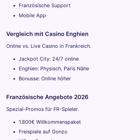
Französische Support
Mobile App
Vergleich mit Casino Enghien
Online vs. Live Casino in Frankreich.
Jackpot City: 24/7 online
Enghien: Physisch, Paris Nähe
Bonusse: Online höher
Französische Angebote 2026
Spezial-Promos für FR-Spieler.
1.800€ Willkommenspaket
Freispiele auf Gonzo