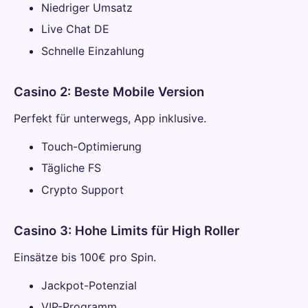
Niedriger Umsatz
Live Chat DE
Schnelle Einzahlung
Casino 2: Beste Mobile Version
Perfekt für unterwegs, App inklusive.
Touch-Optimierung
Tägliche FS
Crypto Support
Casino 3: Hohe Limits für High Roller
Einsätze bis 100€ pro Spin.
Jackpot-Potenzial
VIP-Programm