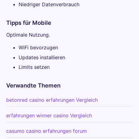
Niedriger Datenverbrauch
Tipps für Mobile
Optimale Nutzung.
WiFi bevorzugen
Updates installieren
Limits setzen
Verwandte Themen
betonred casino erfahrungen Vergleich
erfahrungen winner casino Vergleich
casumo casino erfahrungen forum