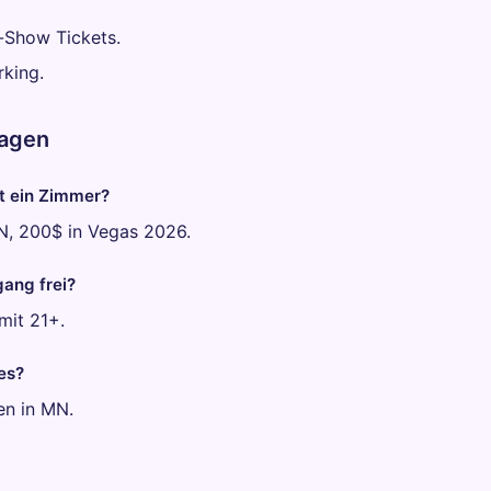
-Show Tickets.
rking.
ragen
et ein Zimmer?
N, 200$ in Vegas 2026.
gang frei?
mit 21+.
es?
en in MN.