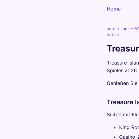
Home
corect.com — Wi
hotels
Treasur
Treasure Isla
Spieler 2026.
Genießen Sie 
Treasure I
Suiten mit Flu
King Ro
Casino-Z