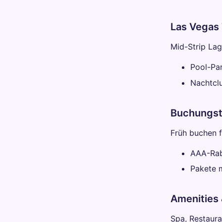
Las Vegas 
Mid-Strip Lag
Pool-Par
Nachtclu
Buchungst
Früh buchen f
AAA-Rab
Pakete m
Amenities 
Spa, Restaura