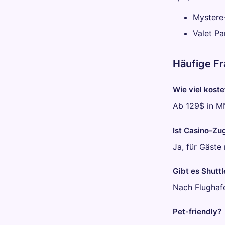
Mystere
Valet Pa
Häufige F
Wie viel kost
Ab 129$ in M
Ist Casino-Zu
Ja, für Gäste 
Gibt es Shuttl
Nach Flughaf
Pet-friendly?