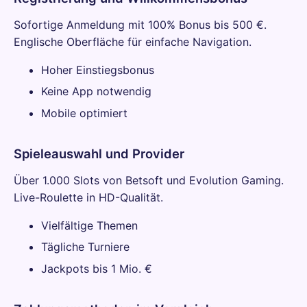
Sofortige Anmeldung mit 100% Bonus bis 500 €.
Englische Oberfläche für einfache Navigation.
Hoher Einstiegsbonus
Keine App notwendig
Mobile optimiert
Spieleauswahl und Provider
Über 1.000 Slots von Betsoft und Evolution Gaming.
Live-Roulette in HD-Qualität.
Vielfältige Themen
Tägliche Turniere
Jackpots bis 1 Mio. €