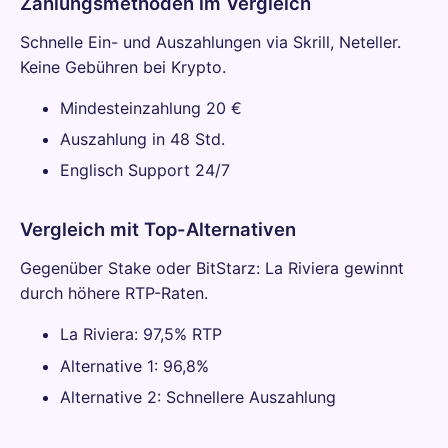
Zahlungsmethoden im Vergleich
Schnelle Ein- und Auszahlungen via Skrill, Neteller.
Keine Gebühren bei Krypto.
Mindesteinzahlung 20 €
Auszahlung in 48 Std.
Englisch Support 24/7
Vergleich mit Top-Alternativen
Gegenüber Stake oder BitStarz: La Riviera gewinnt
durch höhere RTP-Raten.
La Riviera: 97,5% RTP
Alternative 1: 96,8%
Alternative 2: Schnellere Auszahlung