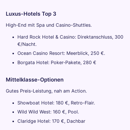
Luxus-Hotels Top 3
High-End mit Spa und Casino-Shuttles.
Hard Rock Hotel & Casino: Direktanschluss, 300
€/Nacht.
Ocean Casino Resort: Meerblick, 250 €.
Borgata Hotel: Poker-Pakete, 280 €
Mittelklasse-Optionen
Gutes Preis-Leistung, nah am Action.
Showboat Hotel: 180 €, Retro-Flair.
Wild Wild West: 160 €, Pool.
Claridge Hotel: 170 €, Dachbar