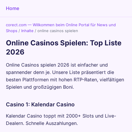
Home
corect.com — Willkommen beim Online Portal für News und
Shops
/
Inhalte
/
online casinos spielen
Online Casinos Spielen: Top Liste
2026
Online Casinos spielen 2026 ist einfacher und
spannender denn je. Unsere Liste präsentiert die
besten Plattformen mit hohen RTP-Raten, vielfältigen
Spielen und großzügigen Boni.
Casino 1: Kalendar Casino
Kalendar Casino toppt mit 2000+ Slots und Live-
Dealern. Schnelle Auszahlungen.