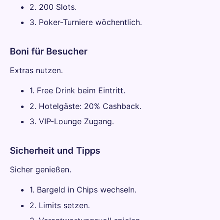
2. 200 Slots.
3. Poker-Turniere wöchentlich.
Boni für Besucher
Extras nutzen.
1. Free Drink beim Eintritt.
2. Hotelgäste: 20% Cashback.
3. VIP-Lounge Zugang.
Sicherheit und Tipps
Sicher genießen.
1. Bargeld in Chips wechseln.
2. Limits setzen.