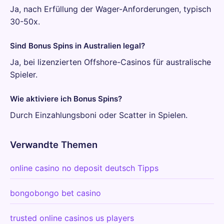
Ja, nach Erfüllung der Wager-Anforderungen, typisch
30-50x.
Sind Bonus Spins in Australien legal?
Ja, bei lizenzierten Offshore-Casinos für australische
Spieler.
Wie aktiviere ich Bonus Spins?
Durch Einzahlungsboni oder Scatter in Spielen.
Verwandte Themen
online casino no deposit deutsch Tipps
bongobongo bet casino
trusted online casinos us players