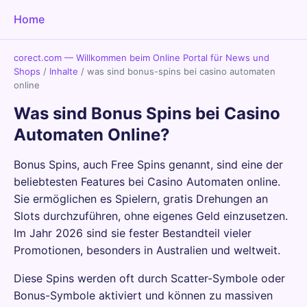
Home
corect.com — Willkommen beim Online Portal für News und
Shops
/
Inhalte
/
was sind bonus-spins bei casino automaten
online
Was sind Bonus Spins bei Casino
Automaten Online?
Bonus Spins, auch Free Spins genannt, sind eine der
beliebtesten Features bei Casino Automaten online.
Sie ermöglichen es Spielern, gratis Drehungen an
Slots durchzuführen, ohne eigenes Geld einzusetzen.
Im Jahr 2026 sind sie fester Bestandteil vieler
Promotionen, besonders in Australien und weltweit.
Diese Spins werden oft durch Scatter-Symbole oder
Bonus-Symbole aktiviert und können zu massiven