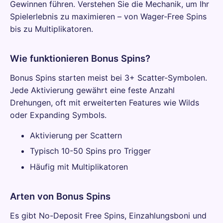
Gewinnen führen. Verstehen Sie die Mechanik, um Ihr
Spielerlebnis zu maximieren – von Wager-Free Spins
bis zu Multiplikatoren.
Wie funktionieren Bonus Spins?
Bonus Spins starten meist bei 3+ Scatter-Symbolen.
Jede Aktivierung gewährt eine feste Anzahl
Drehungen, oft mit erweiterten Features wie Wilds
oder Expanding Symbols.
Aktivierung per Scattern
Typisch 10-50 Spins pro Trigger
Häufig mit Multiplikatoren
Arten von Bonus Spins
Es gibt No-Deposit Free Spins, Einzahlungsboni und