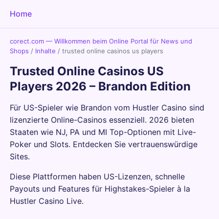
Home
corect.com — Willkommen beim Online Portal für News und
Shops
/
Inhalte
/
trusted online casinos us players
Trusted Online Casinos US
Players 2026 – Brandon Edition
Für US-Spieler wie Brandon vom Hustler Casino sind
lizenzierte Online-Casinos essenziell. 2026 bieten
Staaten wie NJ, PA und MI Top-Optionen mit Live-
Poker und Slots. Entdecken Sie vertrauenswürdige
Sites.
Diese Plattformen haben US-Lizenzen, schnelle
Payouts und Features für Highstakes-Spieler à la
Hustler Casino Live.