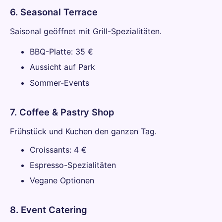
6. Seasonal Terrace
Saisonal geöffnet mit Grill-Spezialitäten.
BBQ-Platte: 35 €
Aussicht auf Park
Sommer-Events
7. Coffee & Pastry Shop
Frühstück und Kuchen den ganzen Tag.
Croissants: 4 €
Espresso-Spezialitäten
Vegane Optionen
8. Event Catering