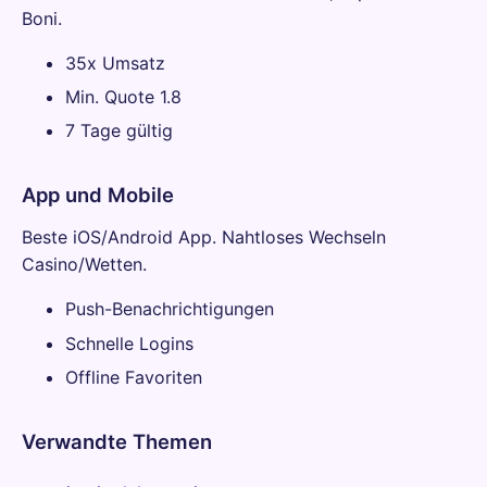
Boni.
35x Umsatz
Min. Quote 1.8
7 Tage gültig
App und Mobile
Beste iOS/Android App. Nahtloses Wechseln
Casino/Wetten.
Push-Benachrichtigungen
Schnelle Logins
Offline Favoriten
Verwandte Themen