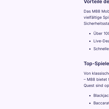
Vorteile d
Das M88 Mobi
vielfältige S
Sicherheitsst
Über 10
Live-Dea
Schnelle
Top-Spiel
Von klassisch
– M88 bietet 
Quest sind op
Blackjac
Baccarat