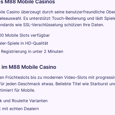
es M88 Mobile Casinos
le Casino überzeugt durch seine benutzerfreundliche Obe
pieleauswahl. Es unterstützt Touch-Bedienung und lädt Spiele
andards wie SSL-Verschlüsselung schützen Ihre Daten.
00 Mobile Slots verfügbar
ler-Spiele in HD-Qualität
 Registrierung in unter 2 Minuten
e im M88 Mobile Casino
en Früchteslots bis zu modernen Video-Slots mit progress
für jeden Geschmack etwas. Beliebte Titel wie Starburst u
timiert für Mobile.
k und Roulette Varianten
 mit echten Dealern