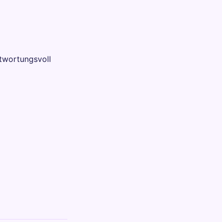
twortungsvoll