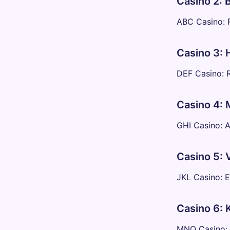
Casino 2: 
ABC Casino: R
Casino 3:
DEF Casino: R
Casino 4: 
GHI Casino: A
Casino 5:
JKL Casino: E
Casino 6: 
MNO Casino: 