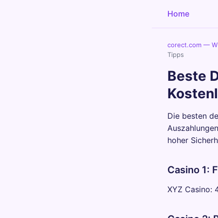
Home
corect.com — Wi
Tipps
Beste D
Kosten
Die besten de
Auszahlungen 
hoher Sicherh
Casino 1: 
XYZ Casino: 