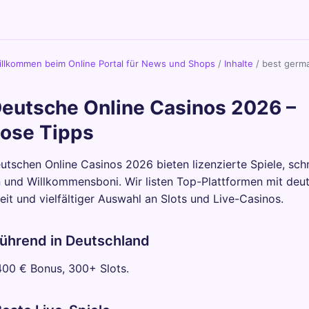
llkommen beim Online Portal für News und Shops
/
Inhalte
/
best germa
eutsche Online Casinos 2026 –
lose Tipps
utschen Online Casinos 2026 bieten lizenzierte Spiele, sch
und Willkommensboni. Wir listen Top-Plattformen mit deut
eit und vielfältiger Auswahl an Slots und Live-Casinos.
Führend in Deutschland
400 € Bonus, 300+ Slots.