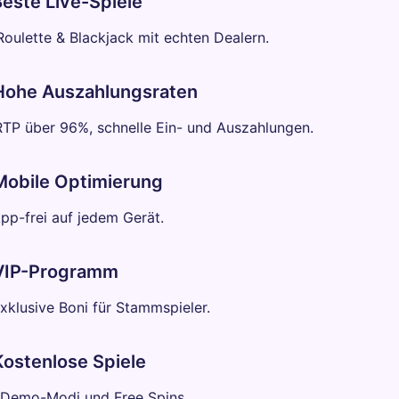
Beste Live-Spiele
oulette & Blackjack mit echten Dealern.
 Hohe Auszahlungsraten
TP über 96%, schnelle Ein- und Auszahlungen.
Mobile Optimierung
pp-frei auf jedem Gerät.
 VIP-Programm
xklusive Boni für Stammspieler.
Kostenlose Spiele
Demo-Modi und Free Spins.