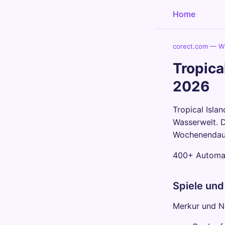
Home
corect.com — Wi
Tropica
2026
Tropical Isla
Wasserwelt. D
Wochenendaus
400+ Automate
Spiele un
Merkur und N