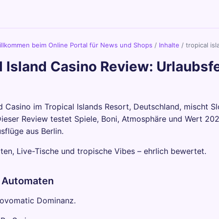
llkommen beim Online Portal für News und Shops
/
Inhalte
/
tropical is
l Island Casino Review: Urlaubsf
nd Casino im Tropical Islands Resort, Deutschland, mischt Sl
ieser Review testet Spiele, Boni, Atmosphäre und Wert 2026
flüge aus Berlin.
n, Live-Tische und tropische Vibes – ehrlich bewertet.
d Automaten
ovomatic Dominanz.