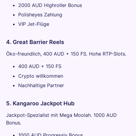
2000 AUD Highroller Bonus
Polisheyes Zahlung
VIP Jet-Flüge
4. Great Barrier Reels
Öko-freundlich, 400 AUD + 150 FS. Hohe RTP-Slots.
400 AUD + 150 FS
Crypto willkommen
Nachhaltige Partner
5. Kangaroo Jackpot Hub
Jackpot-Spezialist mit Mega Moolah. 1000 AUD
Bonus.
1000 AUD Progressiv Bonus