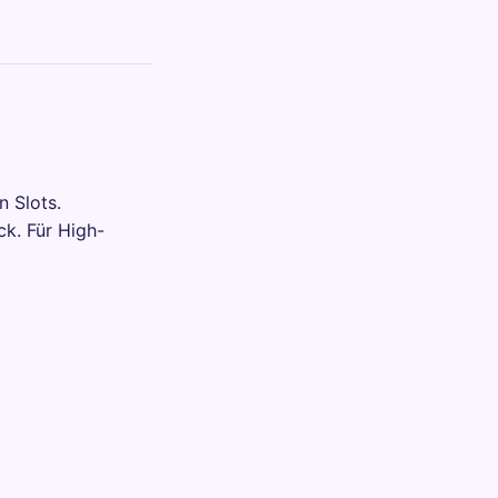
o
n Slots.
ck. Für High-