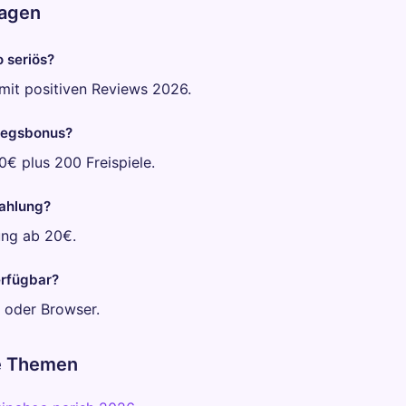
ragen
o seriös?
t mit positiven Reviews 2026.
tiegsbonus?
€ plus 200 Freispiele.
ahlung?
ung ab 20€.
erfügbar?
 oder Browser.
e Themen