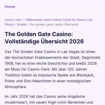
Home
corect.com — Willkommen beim Online Portal für News und
Shops
/
Inhalte
/
the golden gate casino Übersicht
The Golden Gate Casino:
Vollständige Übersicht 2026
Das The Golden Gate Casino in Las Vegas ist eines
der ikonischsten Etablissements der Stadt. Gegründet
1906, hat es eine reiche Geschichte und bleibt 2026
ein Muss für Casino-Fans. Mit über 120 Jahren
Tradition bietet es klassische Spiele wie Blackjack,
Poker und Slot-Maschinen in einer nostalgischen
Atmosphäre.
Im Jahr 2026 hat das Casino seine Angebote
modernisiert, mit neuen High-Limit-Bereichen und