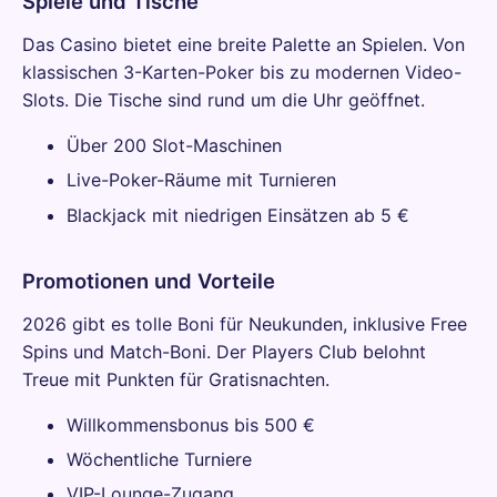
Spiele und Tische
Das Casino bietet eine breite Palette an Spielen. Von
klassischen 3-Karten-Poker bis zu modernen Video-
Slots. Die Tische sind rund um die Uhr geöffnet.
Über 200 Slot-Maschinen
Live-Poker-Räume mit Turnieren
Blackjack mit niedrigen Einsätzen ab 5 €
Promotionen und Vorteile
2026 gibt es tolle Boni für Neukunden, inklusive Free
Spins und Match-Boni. Der Players Club belohnt
Treue mit Punkten für Gratisnachten.
Willkommensbonus bis 500 €
Wöchentliche Turniere
VIP-Lounge-Zugang