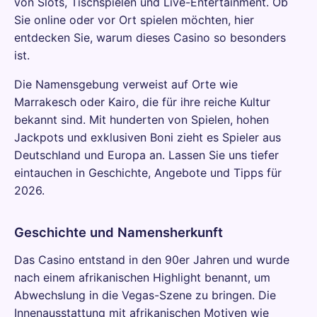
von Slots, Tischspielen und Live-Entertainment. Ob
Sie online oder vor Ort spielen möchten, hier
entdecken Sie, warum dieses Casino so besonders
ist.
Die Namensgebung verweist auf Orte wie
Marrakesch oder Kairo, die für ihre reiche Kultur
bekannt sind. Mit hunderten von Spielen, hohen
Jackpots und exklusiven Boni zieht es Spieler aus
Deutschland und Europa an. Lassen Sie uns tiefer
eintauchen in Geschichte, Angebote und Tipps für
2026.
Geschichte und Namensherkunft
Das Casino entstand in den 90er Jahren und wurde
nach einem afrikanischen Highlight benannt, um
Abwechslung in die Vegas-Szene zu bringen. Die
Innenausstattung mit afrikanischen Motiven wie