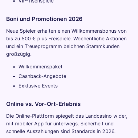
VIP-Tischspiele
Boni und Promotionen 2026
Neue Spieler erhalten einen Willkommensbonus von
bis zu 500 € plus Freispiele. Wöchentliche Aktionen
und ein Treueprogramm belohnen Stammkunden
großzügig.
Willkommenspaket
Cashback-Angebote
Exklusive Events
Online vs. Vor-Ort-Erlebnis
Die Online-Plattform spiegelt das Landcasino wider,
mit mobiler App für unterwegs. Sicherheit und
schnelle Auszahlungen sind Standards in 2026.