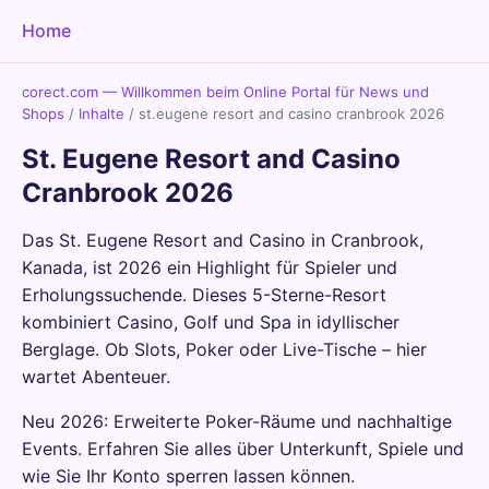
Home
corect.com — Willkommen beim Online Portal für News und
Shops
/
Inhalte
/
st.eugene resort and casino cranbrook 2026
St. Eugene Resort and Casino
Cranbrook 2026
Das St. Eugene Resort and Casino in Cranbrook,
Kanada, ist 2026 ein Highlight für Spieler und
Erholungssuchende. Dieses 5-Sterne-Resort
kombiniert Casino, Golf und Spa in idyllischer
Berglage. Ob Slots, Poker oder Live-Tische – hier
wartet Abenteuer.
Neu 2026: Erweiterte Poker-Räume und nachhaltige
Events. Erfahren Sie alles über Unterkunft, Spiele und
wie Sie Ihr Konto sperren lassen können.