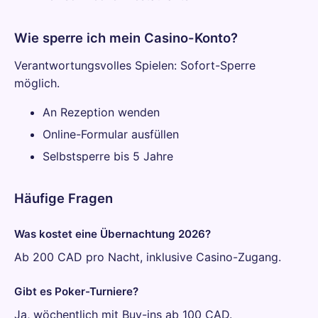
Wie sperre ich mein Casino-Konto?
Verantwortungsvolles Spielen: Sofort-Sperre
möglich.
An Rezeption wenden
Online-Formular ausfüllen
Selbstsperre bis 5 Jahre
Häufige Fragen
Was kostet eine Übernachtung 2026?
Ab 200 CAD pro Nacht, inklusive Casino-Zugang.
Gibt es Poker-Turniere?
Ja, wöchentlich mit Buy-ins ab 100 CAD.