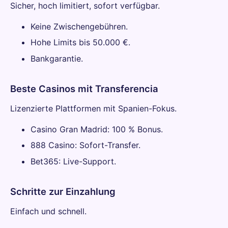
Sicher, hoch limitiert, sofort verfügbar.
Keine Zwischengebühren.
Hohe Limits bis 50.000 €.
Bankgarantie.
Beste Casinos mit Transferencia
Lizenzierte Plattformen mit Spanien-Fokus.
Casino Gran Madrid: 100 % Bonus.
888 Casino: Sofort-Transfer.
Bet365: Live-Support.
Schritte zur Einzahlung
Einfach und schnell.