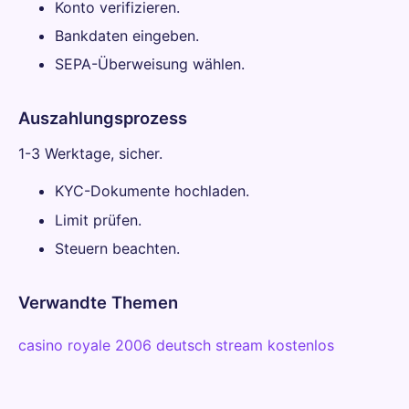
Konto verifizieren.
Bankdaten eingeben.
SEPA-Überweisung wählen.
Auszahlungsprozess
1-3 Werktage, sicher.
KYC-Dokumente hochladen.
Limit prüfen.
Steuern beachten.
Verwandte Themen
casino royale 2006 deutsch stream kostenlos