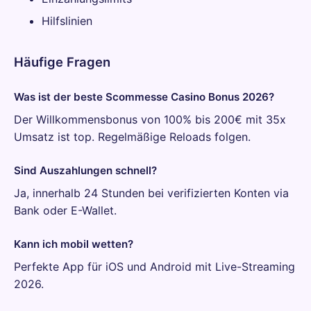
Hilfslinien
Häufige Fragen
Was ist der beste Scommesse Casino Bonus 2026?
Der Willkommensbonus von 100% bis 200€ mit 35x
Umsatz ist top. Regelmäßige Reloads folgen.
Sind Auszahlungen schnell?
Ja, innerhalb 24 Stunden bei verifizierten Konten via
Bank oder E-Wallet.
Kann ich mobil wetten?
Perfekte App für iOS und Android mit Live-Streaming
2026.