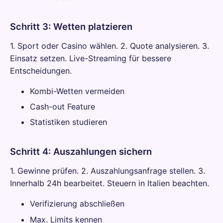
Schritt 3: Wetten platzieren
1. Sport oder Casino wählen. 2. Quote analysieren. 3.
Einsatz setzen. Live-Streaming für bessere
Entscheidungen.
Kombi-Wetten vermeiden
Cash-out Feature
Statistiken studieren
Schritt 4: Auszahlungen sichern
1. Gewinne prüfen. 2. Auszahlungsanfrage stellen. 3.
Innerhalb 24h bearbeitet. Steuern in Italien beachten.
Verifizierung abschließen
Max. Limits kennen