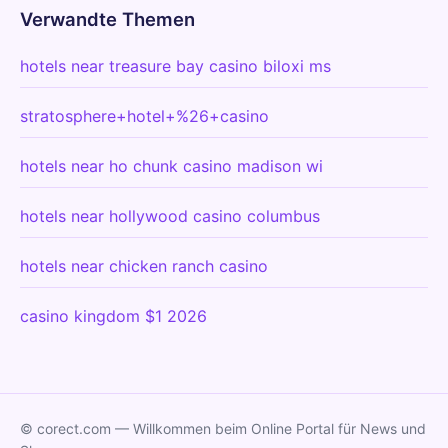
Verwandte Themen
hotels near treasure bay casino biloxi ms
stratosphere+hotel+%26+casino
hotels near ho chunk casino madison wi
hotels near hollywood casino columbus
hotels near chicken ranch casino
casino kingdom $1 2026
© corect.com — Willkommen beim Online Portal für News und