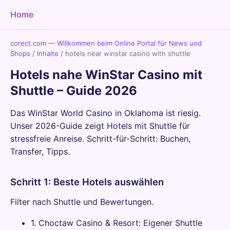
Home
corect.com — Willkommen beim Online Portal für News und
Shops
/
Inhalte
/
hotels near winstar casino with shuttle
Hotels nahe WinStar Casino mit
Shuttle – Guide 2026
Das WinStar World Casino in Oklahoma ist riesig.
Unser 2026-Guide zeigt Hotels mit Shuttle für
stressfreie Anreise. Schritt-für-Schritt: Buchen,
Transfer, Tipps.
Schritt 1: Beste Hotels auswählen
Filter nach Shuttle und Bewertungen.
1. Choctaw Casino & Resort: Eigener Shuttle