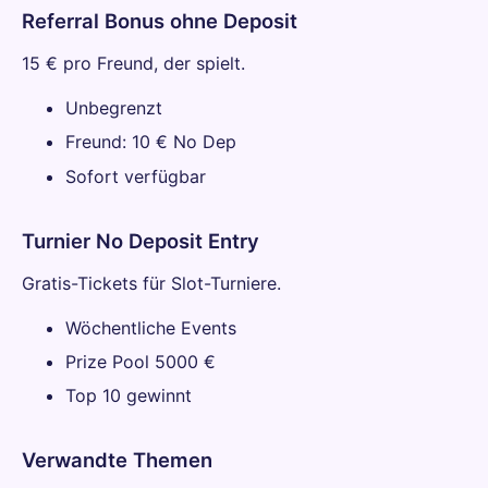
Referral Bonus ohne Deposit
15 € pro Freund, der spielt.
Unbegrenzt
Freund: 10 € No Dep
Sofort verfügbar
Turnier No Deposit Entry
Gratis-Tickets für Slot-Turniere.
Wöchentliche Events
Prize Pool 5000 €
Top 10 gewinnt
Verwandte Themen